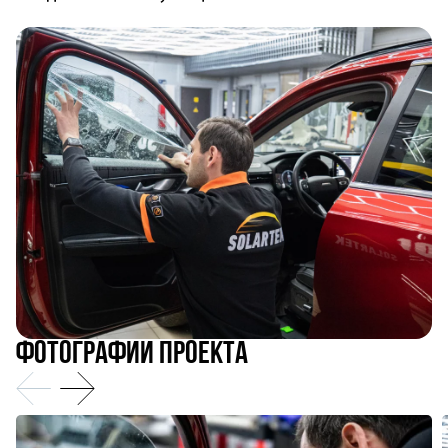
Фотографии проекта
Предыдущий
Следующий
слайд
слайд