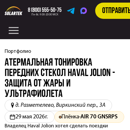
Отправит
8 (800) 555-50-75
Telegram
MAX
Пн-Вс: 9:00-20:00 МСК
Портфолио
Атермальная тонировка
передних стекол HAVAL Jolion -
защита от жары и
ультрафиолета
д. Разметелево, Виркинский пер., 3А
29 мая 2026 г.
Плёнка
·
AIR 70 GNSRPS
Владелец Haval Jolion хотел сделать поездки