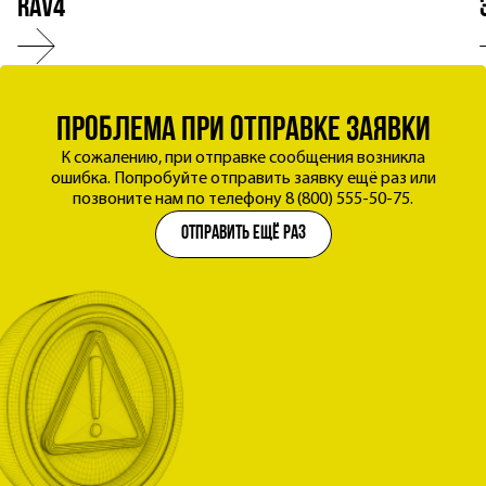
RAV4
Обратный
ЭКСПЕРТНЫЙ ПОДХОД К КАЖДОМУ КЛИЕНТУ
звонок
ОБСУДИМ ВАШУ ЗАДАЧУ
проблема при отправке заявки
заявка успешно отправлена
Мы уже обрабатываем заявку и свяжемся с вами
К сожалению, при отправке сообщения возникла
Оставьте контакты - специалист уточнит детали и
ошибка. Попробуйте отправить заявку ещё раз или
в течение рабочего дня.
предложит подходящее решение.
позвоните нам по телефону 8 (800) 555-50-75.
Имя
отправить ещё раз
Телефон
Филиал
Подобрать ближайший филиал
Согласен на
обработку персональных данных
Получить консультацию