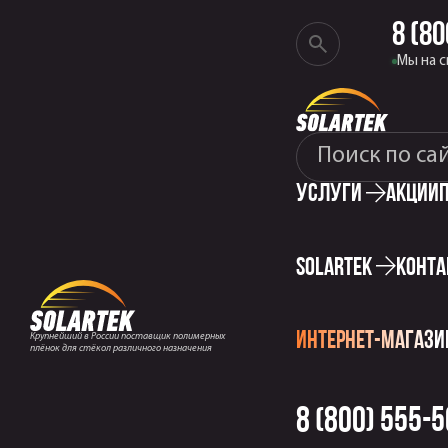
8 (80
Показать
Мы на с
поиск
Что
найти
Услуги
Акции
на
сайте
solartek
Конта
интернет-магаз
Крупнейший в России поставщик полимерных
плёнок для стёкол различного назначения
8 (800) 555-