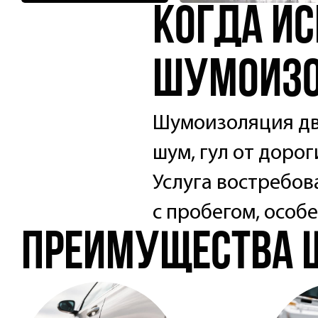
Когда и
шумоизо
Шумоизоляция две
шум, гул от дорог
Услуга востребов
с пробегом, особ
Преимущества 