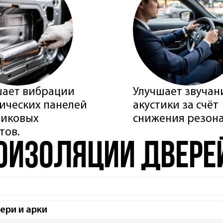
ает вибрации
Улучшает звучан
ических панелей
акустики за счёт
тиковых
снижения резона
тов.
оизоляции двере
ри и арки