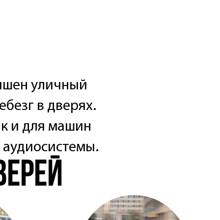
Шумоизоляция
автомобиля
Шумоизоляция колёсных арок
Шумоизоляция багажника
автомобиля
Шумоизоляция дверей
автомобиля
лышен уличный
Шумоизоляция днища/пола
ебезг в дверях.
автомобиля
Шумоизоляция капота
ак и для машин
автомобиля
и аудиосистемы.
верей