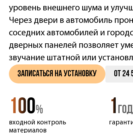
уровень внешнего шума и улучш
Через двери в автомобиль прон
соседних автомобилей и город
дверных панелей позволяет ум
звучание штатной или установ
от 24 
Записаться на установку
100
1
Цифры
%
год
об
услуге
входной контроль
гарант
материалов