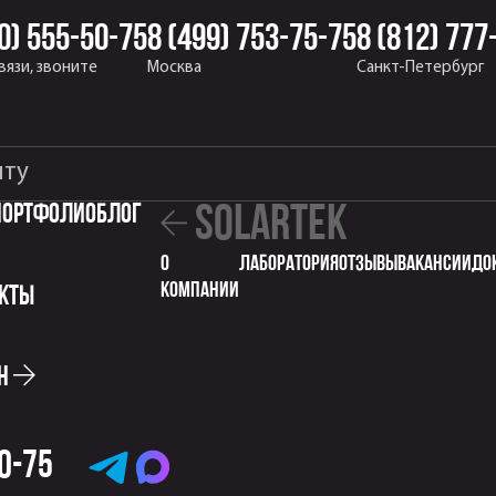
0) 555-50-75
8 (499) 753-75-75
8 (812) 777
вязи, звоните
Москва
Санкт-Петербург
Портфолио
Блог
solartek
о
Лаборатория
отзывы
вакансии
до
компании
кты
ин
Telegramm
MAX
50-75