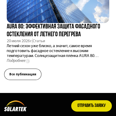
AURA 80: эффективная защита фасадного
остекления от летнего перегрева
20 июля 2026 г.
Статьи
Летний сезон уже близко, а значит, самое время
подготовить фасадное остекление к высоким
температурам. Солнцезащитная плёнка AURA 80
отражает тепловую энергию ещё до нагрева стекла,
Подробнее
сохраняя естественное освещение, комфортный
микроклимат и современный внешний вид здания.
Все публикации
Рассказываем, почему это решение выбирают для
офисов, бизнес-центров и коммерческих объектов.
Отправить заявку