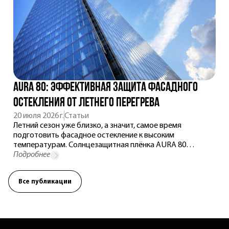
AURA 80: эффективная защита фасадного
остекления от летнего перегрева
20 июля 2026 г.
Статьи
Летний сезон уже близко, а значит, самое время
подготовить фасадное остекление к высоким
температурам. Солнцезащитная плёнка AURA 80
отражает тепловую энергию ещё до нагрева стекла,
Подробнее
сохраняя естественное освещение, комфортный
микроклимат и современный внешний вид здания.
Все публикации
Рассказываем, почему это решение выбирают для
офисов, бизнес-центров и коммерческих объектов.