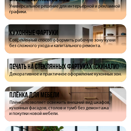
Универсальное решение для интерьерной и рекламной
графики.
Кухонные фартуки
Современный способ оформить рабочую зону кухни
без сложного ухода и капитального ремонта.
Печать на стеклянных фартуках (скинали)
Декоративное и практичное оформление кухонных зон.
Плёнка для мебели
Плёнка позволяет освежить внешний вид шкафов,
кухонных фасадов, столов и тумб без демонтажа
и покупки новой мебели.