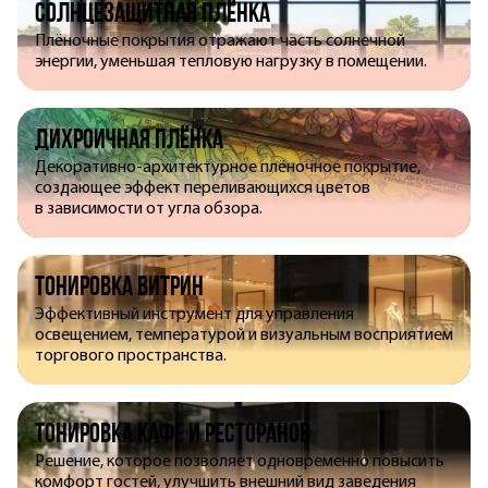
Солнцезащитная плёнка
Плёночные покрытия отражают часть солнечной
энергии, уменьшая тепловую нагрузку в помещении.
Дихроичная плёнка
Декоративно-архитектурное плёночное покрытие,
создающее эффект переливающихся цветов
в зависимости от угла обзора.
Тонировка витрин
Эффективный инструмент для управления
освещением, температурой и визуальным восприятием
торгового пространства.
Тонировка кафе и ресторанов
Решение, которое позволяет одновременно повысить
комфорт гостей, улучшить внешний вид заведения