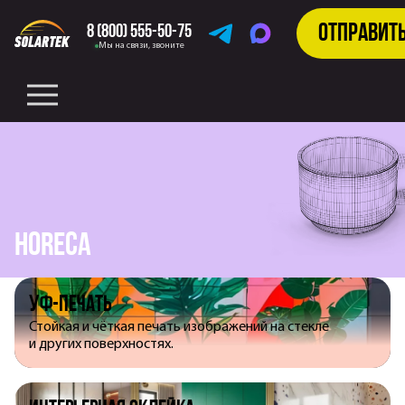
Отправит
8 (800) 555-50-75
Telegram
MAX
Мы на связи, звоните
Horeca
УФ-печать
Стойкая и чёткая печать изображений на стекле
и других поверхностях.