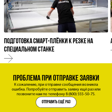
Подготовка смарт-плёнки к резке на
специальном станке
Обратный
ЭКСПЕРТНЫЙ ПОДХОД К КАЖДОМУ КЛИЕНТУ
звонок
ОБСУДИМ ВАШУ ЗАДАЧУ
проблема при отправке заявки
заявка успешно отправлена
Мы уже обрабатываем заявку и свяжемся с вами
К сожалению, при отправке сообщения возникла
Оставьте контакты - специалист уточнит детали и предложит
ошибка. Попробуйте отправить заявку ещё раз или
в течение рабочего дня.
подходящее решение.
позвоните нам по телефону 8 (800) 555-50-75.
Имя
отправить ещё раз