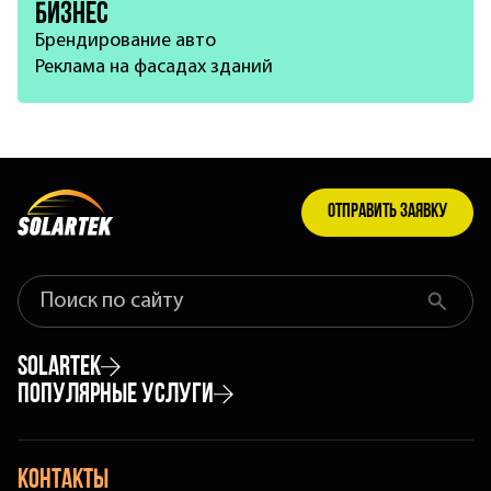
Бизнес
Брендирование авто
Реклама на фасадах зданий
Отправить заявку
Найти
Что
найти
на
Solartek
сайте
Популярные услуги
Акции
Оклейка автомобиля защитной плёнкой
Портфолио
Контакты