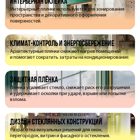
Интерьерная оклейка
Интерьерные плёнки используются для зонирования
пространства и декоративного оформления
поверхностей.
Климат-контроль и энергосбережение
Архитектурные плёнки снижают нагрев помещений
и помогают сократить затраты на кондиционирование.
Защитная плёнка
Плёнка усиливает стекло, снижает риск его разрушения
и удерживает осколки при ударе, взрыве или попытке
взлома.
Дизайн стеклянных конструкций
Разработка визуальных решений для окон,
перегородок, витрин и фасадного остекления.