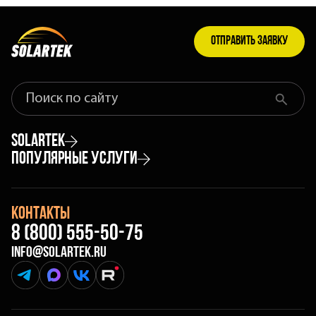
Отправить заявку
Найти
Что
найти
на
Solartek
сайте
Популярные услуги
Акции
Оклейка автомобиля защитной плёнкой
Портфолио
Контакты
Тонировка авто
8 (800) 555-50-75
Отзывы
info@solartek.ru
Атермальная тонировка автомобиля
Блог
Telegram
MAX
Vk
rutube
Брендирование авто
О компании