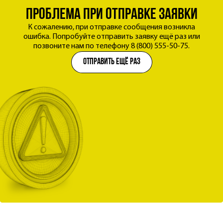
ЭКСПЕРТНЫЙ ПОДХОД К КАЖДОМУ КЛИЕНТУ
звонок
ОБСУДИМ ВАШУ ЗАДАЧУ
проблема при отправке заявки
заявка успешно отправлена
Мы уже обрабатываем заявку и свяжемся с вами
К сожалению, при отправке сообщения возникла
Оставьте контакты - специалист уточнит детали и
ошибка. Попробуйте отправить заявку ещё раз или
в течение рабочего дня.
предложит подходящее решение.
позвоните нам по телефону 8 (800) 555-50-75.
Имя
отправить ещё раз
Телефон
Филиал
Согласен на
обработку персональных данных
Получить консультацию