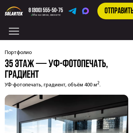
Отправит
8 (800) 555-50-75
Telegram
MAX
Мы на связи, звоните
Портфолио
35 этаж — УФ-фотопечать,
градиент
2
УФ-фотопечать, градиент, объём 400 м
.