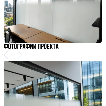
Фотографии проекта
Предыдущий
Следующий
слайд
слайд