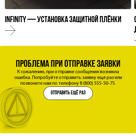
Infinity — установка защитной плёнки
Обратный
звонок
ПЕРЕЗВОНИМ, РАЗБЕРЁМСЯ В ЗАДАЧЕ,
проблема при отправке заявки
заявка успешно отправлена
ПОДБЕРЁМ ПЛЁНКУ И ВСЁ РАСсЧИТАЕМ
Мы уже обрабатываем заявку и свяжемся с вами
К сожалению, при отправке сообщения возникла
ошибка. Попробуйте отправить заявку ещё раз или
в течение рабочего дня.
позвоните нам по телефону 8 (800) 555-50-75.
отправить ещё раз
Жду звонка
Согласен на
обработку
персональных данных