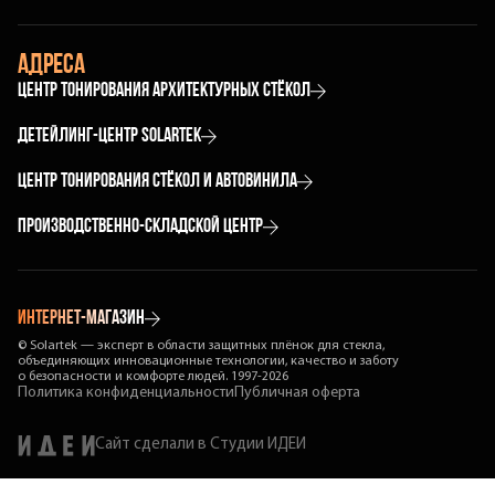
О компании
Печать на плёнке и других материалах
Контакты
адреса
Реклама на фасадах зданий
Центр тонирования архитектурных стёкол
Москва
детейлинг-центр solartek
Полярная ул, 41, стр. 1
Москва
+7 (499) 753-75-75
Центр тонирования стёкол и автовинила
ул. Горбунова, 14
Санкт-Петербург
Производственно-складской центр
ул. Профессора Качалова, д. 7, лит. А, офис 100/3
ЛО, Всеволожский р-н, Разметелево, Виркинский
пер., 3А
+7 (812) 777-75-75
интернет-магазин
© Solartek — эксперт в области защитных плёнок для стекла,
объединяющих инновационные технологии, качество и заботу
о безопасности и комфорте людей. 1997-2026
Политика конфиденциальности
Публичная оферта
Сайт сделали в Студии ИДЕИ