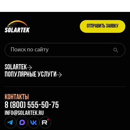
Отправить заявку
Найти
Что
найти
на
Solartek
сайте
Популярные услуги
Акции
Оклейка автомобиля защитной плёнкой
Портфолио
Контакты
Тонировка авто
8 (800) 555-50-75
Отзывы
info@solartek.ru
Атермальная тонировка автомобиля
Блог
Telegramm
MAX
Vk
rutube
Брендирование авто