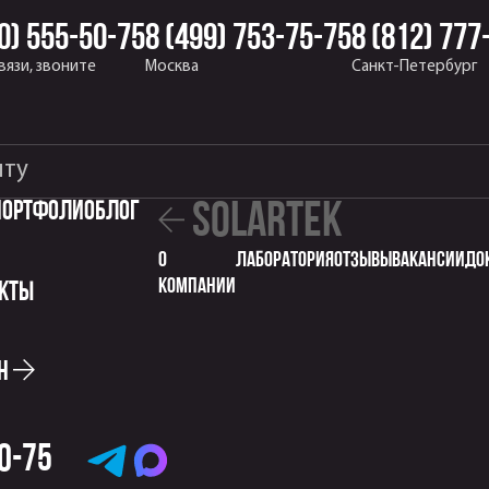
0) 555-50-75
8 (499) 753-75-75
8 (812) 777
вязи, звоните
Москва
Санкт-Петербург
Портфолио
Блог
solartek
о
Лаборатория
отзывы
вакансии
до
компании
кты
ин
Telegramm
MAX
50-75