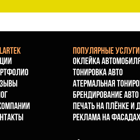
lartek
Популярные услуги
кции
Оклейка автомобил
ортфолио
Тонировка авто
тзывы
Атермальная тониро
ог
Брендирование авто
компании
Печать на плёнке и
нтакты
Реклама на фасада