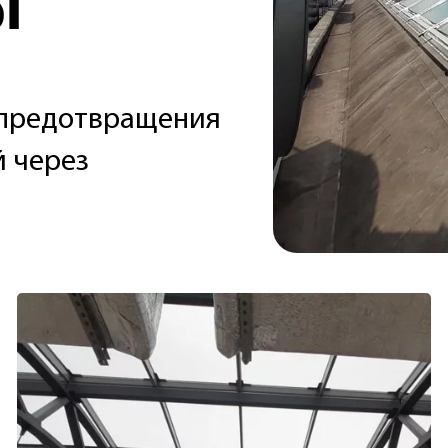
i
я предотвращения
 через