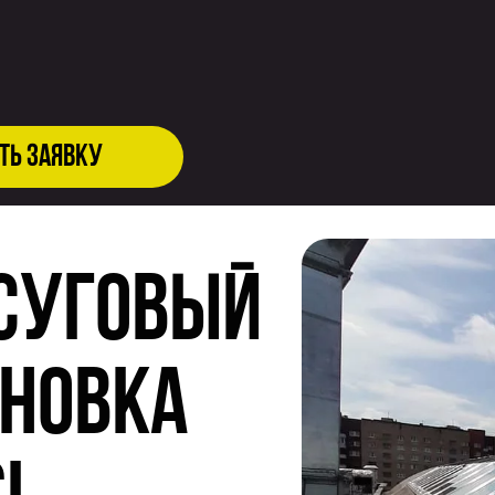
ть заявку
суговый
новка