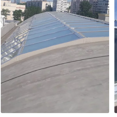
Интерьерная оклейка
Оклейка лобового стекла
Плёнка для офисных
защитной плёнкой
перегородок
Бронирование авто
Плёнка с печатью для шкафов-
плёнкой
купе
Бронирование фар плёнкой
Кухонные фартуки
Бронирование стёкол
Декоративная плёнка
автомобиля
для мебели и интерьеров
Бронирование порогов
Декоративное тонирование
автомобиля
Бронирование капота
автомобиля
Оклейка цветными
плёнками
Брендирование авто
Оклейка виниловой плёнкой
Реклама на авто
Наклейки для квадроциклов и
снегоходов