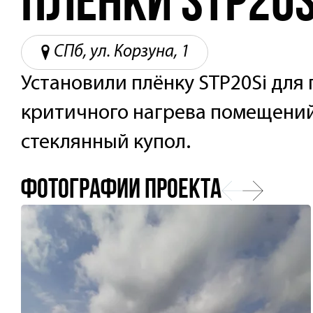
плёнки STP20S
СПб, ул. Корзуна, 1
Установили плёнку STP20Si дл
критичного нагрева помещений
стеклянный купол.
Фотографии проекта
Предыдущий
Следующий
слайд
слайд