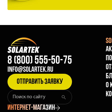
So
А
П
8 (800) 555-50-75
О
info@solartek.ru
Бл
Отправить заявку
О 
Ко
Найти
Что
найти
интернет-магазин
на