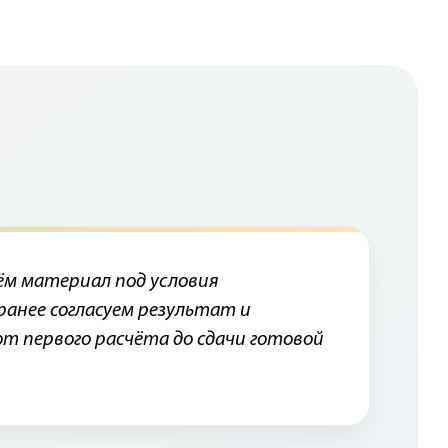
Шумоизоляция
автомобиля
Шумоизоляция колёсных арок
Шумоизоляция багажника
автомобиля
Шумоизоляция дверей
автомобиля
Шумоизоляция днища/пола
автомобиля
Шумоизоляция капота
автомобиля
рём материал под условия
ранее согласуем результат и
от первого расчёта до сдачи готовой